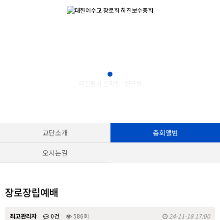
총회안내
교단소개
총회앨범
오시는길
장로장립예배
최고관리자
0건
586회
24-11-18 17:00